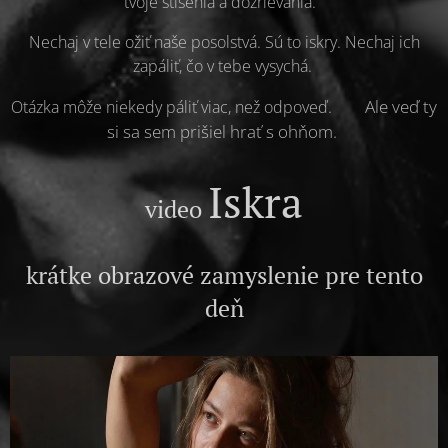
tvoje stíšenia a dozrievania.
Nechaj v tele ožiť naše posolstvá. Sú to iskry. Nechaj ich
zapáliť, čo v tebe vysychá.
🔥
Ale veď ty
Otázka môže niekedy páliť viac, než odpoveď.
si sa sem prišiel hrať s ohňom.
Iskra
video
krátke obrazové zamyslenie pre tento
deň