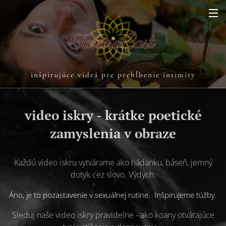
inšpirujúce videá pre prehĺbenie intimity
video iskry - krátke poetické
zamyslenia v obraze
Každú video iskru vytvárame ako hádanku, báseň, jemný
dotyk cez slovo. Výdych.
Áno, je to pozastavenie v sexuálnej rutine. Inšpirujeme túžby.
Sleduj naše video iskry pravidelne - ako koany otvárajúce