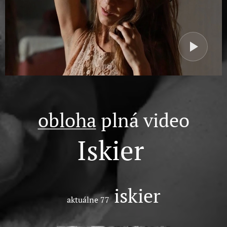
obloha
plná video
Iskier
iskier
aktuálne 77