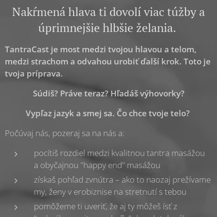
Nakŕmená hlava ti dovolí viac túžby a
úprimnejšie hlbšie želania.
TantraCast je most medzi tvojou hlavou a telom,
medzi strachom a odvahou urobiť ďalší krok. Toto je
tvoja príprava.
Súdiš? Práve teraz? Hľadáš výhovorky?
Vypľaz jazyk a smej sa. Čo chce tvoje telo?
Počúvaj nás, pozeraj sa na nás a:
pocítiš rozdiel medzi kvalitnou tantra masážou
a obyčajnou "happy end" masážou
získaš pohľad zvnútra – ako to naozaj prežívame
my, ženy v erobiznise na stretnutí s tebou
pomôžeme ti uveriť, že aj ty môžeš ísť z