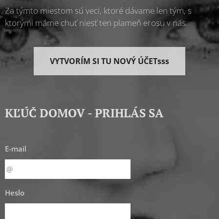
Za týmto miestom sú veci, ktoré dávame len tým, s
ktorými máme chuť niesť ten plameň erosu v nás.
VYTVORÍM SI TU NOVÝ ÚČETsss
KĽÚČ DOMOV - PRIHLÁS SA
E-mail
Heslo