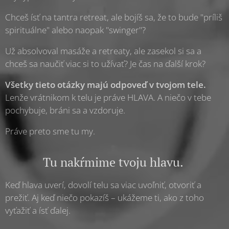
Chceš ísť na tantra retreat, ale bojíš sa, že to bude "príliš
spirituálne" alebo naopak "swinger"?
Už absolvoval masáže a retreaty, ale zasekol si sa a
chceš sa naučiť viac si to užívať? Je čas na ďalší krok?
Všetky tieto otázky majú odpoveď v tvojom tele.
Lenže vrátnikom k telu je práve HLAVA. A niečo v tebe
pochybuje, bráni sa a vzdoruje.
Práve preto sme tu my.
Tu nakŕmime tvoju hlavu.
Keď hlava uverí, dovolí telu sa viac uvoľniť, otvoriť a
prežiť. Aj keď niečo pokazíš – ukážeme ti, ako z toho
vyťažiť a ísť ďalej.