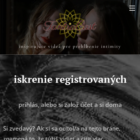
inšpirujúce videá pre prehĺbenie intimity
iskrenie registrovaných
prihlás, alebo si založ účet a si doma
A
Si zvedavý?
k si sa ocitol/a na tejto bráne,
znamená to, že túžiš vidieť a cítiť viac.