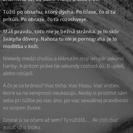
Túžiš po obsahu, ktorý dýcha. Po hlase, čo si ťa
pritúli. Po obraze, čo ťa rozochveje.
Máš pravdu, toto nie je bežná stránka.
Je to skôr
Svätyňa dôvery.
Nahota tu nie je pornografia.
Je to
modlitba v koži.
Niekedy medzi chuťou a kliknutím stojí len pár sekúnd
hanby. A pritom práve tie sekundy rozhodujú, či ujdeš,
alebo vstúpiš.
A čo je za bránou? Viac ticha. Viac hlasu. Viac vrstiev,
ktoré sa na verejnosti neukazujú. Akoby si pristihol sám
seba pri túžbe po viac áno, po viac sexuálnej pravdivosti
vo svojom živote.
Dostal si sa očami až sem? Ty túžiššš.....
Ak cítiš chuť
zostať, už si blízko.