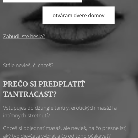
otváram dvere domov
Zabudli ste heslo?
Stále nevieš, či chceš?
PREČO SI PREDPLATIŤ
TANTRACAST?
Vstupuješ do džungle tantry, erotických masáží a
intímnych stretnutí?
Chceš si objednať masáž, ale nevieš, na čo presne ísť,
aký typ dievčaťa vybrať a čo od toho očakávať?