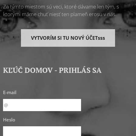
Za týmto miestom sú veci, ktoré dávame len tým, s
ktorými máme chuť niesť ten plameň erosu v nás.
VYTVORÍM SI TU NOVÝ ÚČETsss
KĽÚČ DOMOV - PRIHLÁS SA
E-mail
Heslo