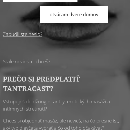
otváram dvere domov
Zabudli ste heslo?
Stále nevieš, či chceš?
PREČO SI PREDPLATIŤ
TANTRACAST?
Vstupuješ do džungle tantry, erotických masáží a
intímnych stretnutí?
Chceš si objednať masáž, ale nevieš, na čo presne ísť,
aký typ dievčaťa vybrať a čo od toho očakávať?