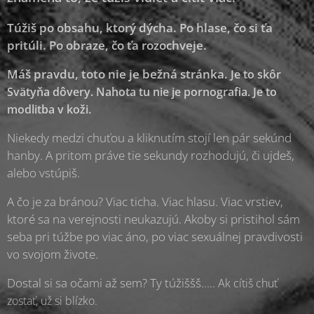
Túžiš po obsahu, ktorý dýcha. Po hlase, čo si ťa
pritúli. Po obraze, čo ťa rozochveje.
Máš pravdu, toto nie je bežná stránka.
Je to skôr
Svätyňa dôvery.
Nahota tu nie je pornografia.
Je to
modlitba v koži.
Niekedy medzi chuťou a kliknutím stojí len pár sekúnd
hanby. A pritom práve tie sekundy rozhodujú, či ujdeš,
alebo vstúpiš.
A čo je za bránou? Viac ticha. Viac hlasu. Viac vrstiev,
ktoré sa na verejnosti neukazujú. Akoby si pristihol sám
seba pri túžbe po viac áno, po viac sexuálnej pravdivosti
vo svojom živote.
Dostal si sa očami až sem? Ty túžiššš.....
Ak cítiš chuť
zostať, už si blízko.