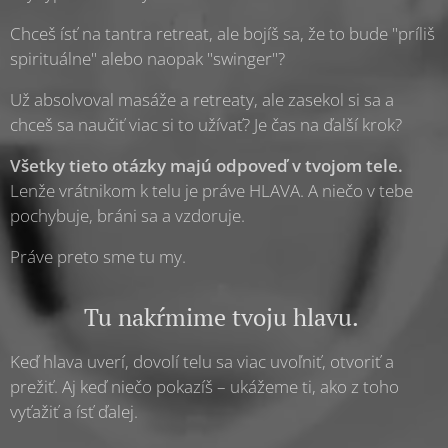
Chceš ísť na tantra retreat, ale bojíš sa, že to bude "príliš
spirituálne" alebo naopak "swinger"?
Už absolvoval masáže a retreaty, ale zasekol si sa a
chceš sa naučiť viac si to užívať? Je čas na ďalší krok?
Všetky tieto otázky majú odpoveď v tvojom tele.
Lenže vrátnikom k telu je práve HLAVA. A niečo v tebe
pochybuje, bráni sa a vzdoruje.
Práve preto sme tu my.
Tu nakŕmime tvoju hlavu.
Keď hlava uverí, dovolí telu sa viac uvoľniť, otvoriť a
prežiť. Aj keď niečo pokazíš – ukážeme ti, ako z toho
vyťažiť a ísť ďalej.