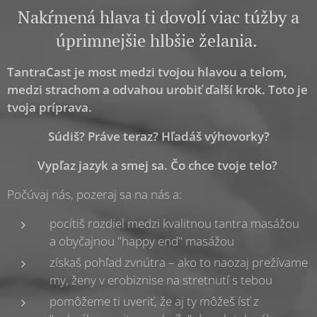
Nakŕmená hlava ti dovolí viac túžby a
úprimnejšie hlbšie želania.
TantraCast je most medzi tvojou hlavou a telom,
medzi strachom a odvahou urobiť ďalší krok. Toto je
tvoja príprava.
Súdiš? Práve teraz? Hľadáš výhovorky?
Vypľaz jazyk a smej sa. Čo chce tvoje telo?
Počúvaj nás, pozeraj sa na nás a:
pocítiš rozdiel medzi kvalitnou tantra masážou
a obyčajnou "happy end" masážou
získaš pohľad zvnútra – ako to naozaj prežívame
my, ženy v erobiznise na stretnutí s tebou
pomôžeme ti uveriť, že aj ty môžeš ísť z