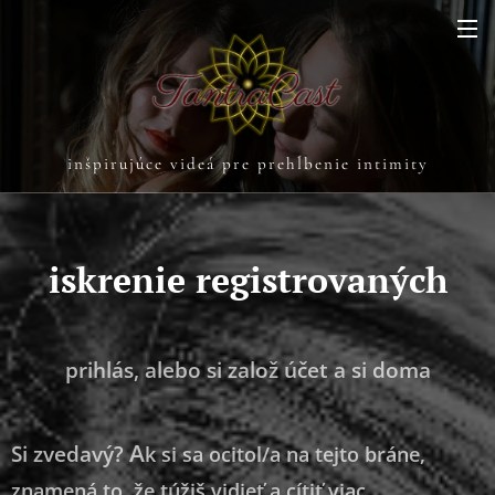
inšpirujúce videá pre prehĺbenie intimity
iskrenie registrovaných
prihlás, alebo si založ účet a si doma
A
Si zvedavý?
k si sa ocitol/a na tejto bráne,
znamená to, že túžiš vidieť a cítiť viac.