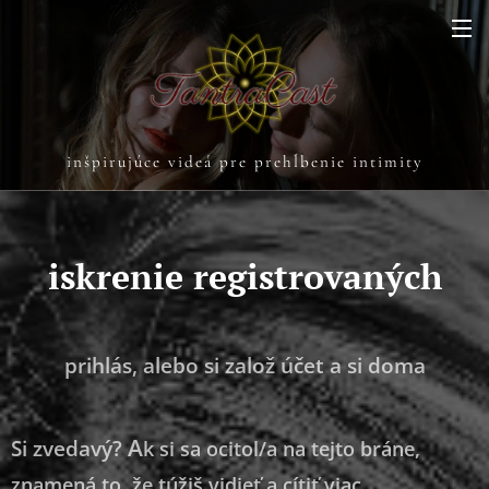
inšpirujúce videá pre prehĺbenie intimity
iskrenie registrovaných
prihlás, alebo si založ účet a si doma
A
Si zvedavý?
k si sa ocitol/a na tejto bráne,
znamená to, že túžiš vidieť a cítiť viac.