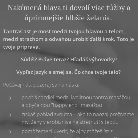
Nakŕmená hlava ti dovolí viac túžby a
úprimnejšie hlbšie želania.
TantraCast je most medzi tvojou hlavou a telom,
medzi strachom a odvahou urobiť ďalší krok. Toto je
tvoja príprava.
Súdiš? Práve teraz? Hľadáš výhovorky?
Vypľaz jazyk a smej sa. Čo chce tvoje telo?
Počúvaj nás, pozeraj sa na nás a:
pocítiš rozdiel medzi kvalitnou tantra masážou
a obyčajnou "happy end" masážou
získaš pohľad zvnútra – ako to naozaj prežívame
my, ženy v erobiznise na stretnutí s tebou
pomôžeme ti uveriť, že aj ty môžeš ísť z