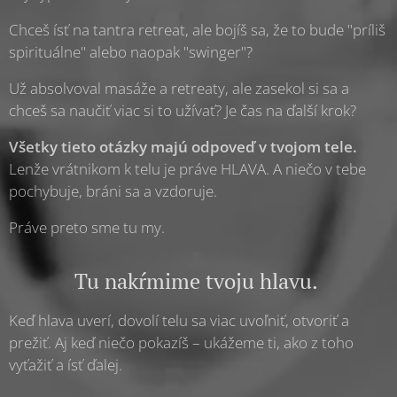
Chceš ísť na tantra retreat, ale bojíš sa, že to bude "príliš
spirituálne" alebo naopak "swinger"?
Už absolvoval masáže a retreaty, ale zasekol si sa a
chceš sa naučiť viac si to užívať? Je čas na ďalší krok?
Všetky tieto otázky majú odpoveď v tvojom tele.
Lenže vrátnikom k telu je práve HLAVA. A niečo v tebe
pochybuje, bráni sa a vzdoruje.
Práve preto sme tu my.
Tu nakŕmime tvoju hlavu.
Keď hlava uverí, dovolí telu sa viac uvoľniť, otvoriť a
prežiť. Aj keď niečo pokazíš – ukážeme ti, ako z toho
vyťažiť a ísť ďalej.