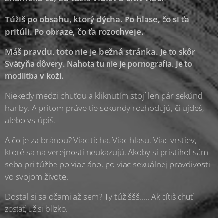
Túžiš po obsahu, ktorý dýcha. Po hlase, čo si ťa
pritúli. Po obraze, čo ťa rozochveje.
Máš pravdu, toto nie je bežná stránka.
Je to skôr
Svätyňa dôvery.
Nahota tu nie je pornografia.
Je to
modlitba v koži.
Niekedy medzi chuťou a kliknutím stojí len pár sekúnd
hanby. A pritom práve tie sekundy rozhodujú, či ujdeš,
alebo vstúpiš.
A čo je za bránou? Viac ticha. Viac hlasu. Viac vrstiev,
ktoré sa na verejnosti neukazujú. Akoby si pristihol sám
seba pri túžbe po viac áno, po viac sexuálnej pravdivosti
vo svojom živote.
Dostal si sa očami až sem? Ty túžiššš.....
Ak cítiš chuť
zostať, už si blízko.