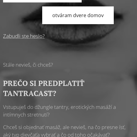
otváram dvere domov
Zabudli ste heslo?
Stále nevieš, či chceš?
PREČO SI PREDPLATIŤ
TANTRACAST?
Vstupuješ do džungle tantry, erotických masáží a
intímnych stretnutí?
Chceš si objednať masáž, ale nevieš, na čo presne ísť,
aký typ dievčaťa vybrať a čo od toho očakávať?