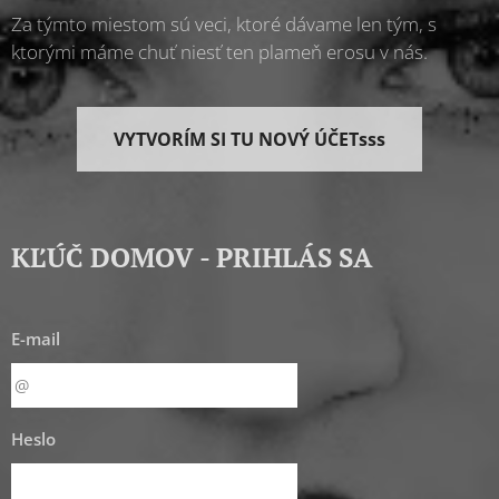
Za týmto miestom sú veci, ktoré dávame len tým, s
ktorými máme chuť niesť ten plameň erosu v nás.
VYTVORÍM SI TU NOVÝ ÚČETsss
KĽÚČ DOMOV - PRIHLÁS SA
E-mail
Heslo